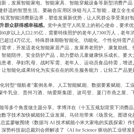
创新，发展智能家电、智能家具、智能穿戴设备等新型消费产品
捷舒适的智慧生活。要融合应用区块链与人工智能，建立全生
断拓宽智能消费新边界，塑造发展新优势，让人民群众享受美好
升群众获得感幸福感。
党中央坚守人民至上的初心使命，要求优
0岁以上人口2.95亿，需要特殊照护的老年人7300万人，老年
规模已超过4万亿元。特殊群体期盼智能化、功能化、个性化特需产
经济需求，开发适老化智能家居产品，发展养老照护、康复助残、
、智能陪伴、安全防护产品，助力婴幼儿童健康快乐成长。要大
病患者、孕妇乳母、战时军需、老年人、运动员食品特需，增进
级，让智能化成果转化为实实在在的民生服务能力，让轻工产品
字化转型“领航者”案例名单。人工智能赋能、数据要素赋能、工业
蒙牛乳业、贵州习酒、纳爱斯集团、波司登、厦门市燕之屋、
能等多个角度做主题分享。李博洋在《十五五规划背景下消费品
动数字技术加快赋能轻工业发展。马径坦带来《场景化、图谱化
总监廖敏围绕《数据与 AI 技术赋能小米大家电的实践探索》作
势科技副总裁刘会师解读了《AI for Science 驱动的工业