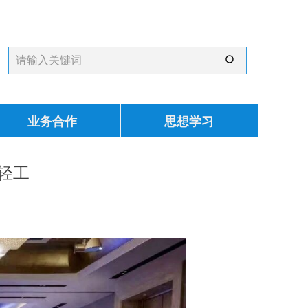
ꄙ
业务合作
思想学习
轻工