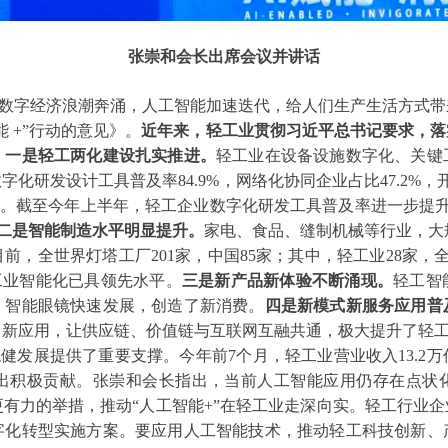
张崇和会长出席会议并讲话
数字经济浪潮奔涌，人工智能加速迭代，给人们生产生活方式带
 +”行动的意见》。
近年来，轻工业贯彻习近平总书记要求，落
：
一是轻工两化建设扎实推进。
轻工业在设备设施数字化、关键
字化研发设计工具普及率84.9%，网络化协同企业占比47.2%，
个百分点。截至今年上半年，轻工企业数字化研发工具普及率进一步提升
二是智能制造水平明显提升。
家电、食品、缝制机械等行业，大
全世界灯塔工厂201家，中国85家；其中，轻工业28家，全国占
轻工业智能化已具领先水平。
三是新产品新体验不断涌现。
轻工智
、智能眼镜快速发展，创造了新消费。
四
是新模式新服务应用普
、新应用，让供应链、价值链与互联网互融共通，极大提升了轻
发展提供了重要支撑。今年前7个月，轻工业营业收入13.2万亿
长做出积极贡献。张崇和会长指出，当前人工智能应用仍存在点状
力的举措，推动“人工智能+”在轻工业走深向实。轻工行业企业
字化转型实施方案。要应用人工智能技术，推动轻工科技创新、