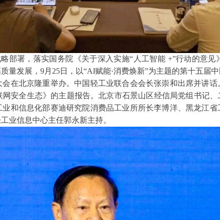
战略部署，落实国务院《关于深入实施“人工智能 +”行动的意
量发展，9月25日，以“AI赋能·消费焕新”为主题的第十五
大会在北京隆重举办。中国轻工业联合会会长张崇和出席并讲话
互联网安全生态》的主题报告。北京市石景山区经信局党组书记、
工业和信息化部赛迪研究院消费品工业所所长李博洋、黑龙江省
轻工业信息中心主任郭永新主持。