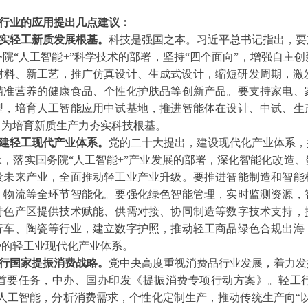
行业的应用提出几点建议：
实轻工新质发展根基。
科技是强国之本。习近平总书记指出，要
院“人工智能+”科学技术的部署，坚持“四个面向”，增强自主
材料、新工艺，推广仿真设计、生成式设计，缩短研发周期，激
精准营养的健康食品、个性化护肤品等创新产品。要支持家电、
型，培育人工智能应用中试基地，推进智能体在设计、中试、生
，为培育新质生产力夯实科技根基。
建轻工现代产业体系。
党的二十大提出，建设现代化产业体系，
，落实国务院“人工智能+”产业发展的部署，深化智能化改造
设未来产业，全面推动轻工业产业升级。要推进智能制造和智能
、物流等全环节智能化。要强化绿色智能管理，实时监测资源，
特色产区提供技术赋能、供需对接、协同制造等数字技术支持，
行车、陶瓷等行业，建立数字护照，推动轻工商品绿色合规出海
势的轻工业现代化产业体系。
行国家提振消费战略。
党中央高度重视消费品行业发展，着力发
首要任务，中办、国办印发《提振消费专项行动方案》。轻工
用人工智能，分析消费需求，个性化定制生产，推动传统生产向“