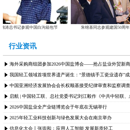
书记参观中国白沟箱包节
朱镕基同志参观建国50周年成就展
行业资讯
海外采购商组团参加2026中国盐博会——抢占盐业外贸新
념
념
中国亚洲经济发展协会会长权顺基接受纪律审查和监察调
념
념
2026中国盐业全产业链博览会于年底在无锡举行
념
2025年轻工业科技创新与绿色发展大会在南京举办
념
信息化大会丨张崇和：应用人工智能 发展新质轻工
념