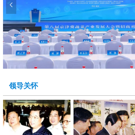
넳
领导关怀